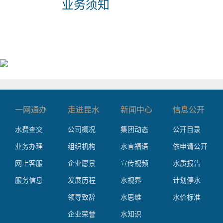
业务须知
一网通办
走进昆水
新闻中心
信息公开
水费查交
公司概况
集团动态
公开目录
业务办理
组织机构
水言福语
依申请公开
网上客服
企业愿景
宣传视频
水质报告
服务信息
发展历程
水视界
计划停水
领导致辞
水思维
水价标准
企业荣誉
水知识