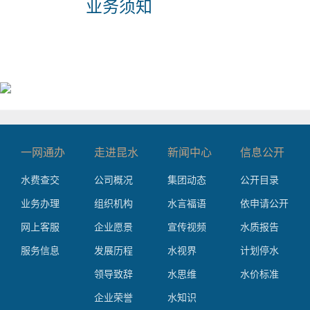
业务须知
一网通办
走进昆水
新闻中心
信息公开
水费查交
公司概况
集团动态
公开目录
业务办理
组织机构
水言福语
依申请公开
网上客服
企业愿景
宣传视频
水质报告
服务信息
发展历程
水视界
计划停水
领导致辞
水思维
水价标准
企业荣誉
水知识