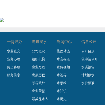
一网通办
走进昆水
新闻中心
信息公开
水费查交
公司概况
集团动态
公开目录
业务办理
组织机构
水言福语
依申请公开
网上客服
企业愿景
宣传视频
水质报告
服务信息
发展历程
水视界
计划停水
领导致辞
水思维
水价标准
企业荣誉
水知识
最美昆水人
水历史