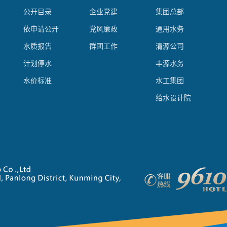
公开目录
企业党建
集团总部
依申请公开
党风廉政
通用水务
水质报告
群团工作
清源公司
计划停水
丰源水务
水价标准
水工集团
给水设计院