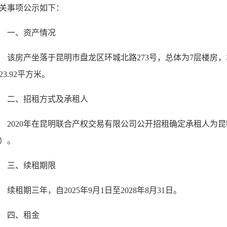
关事项公示如下：
一、资产情况
该房产坐落于昆明市盘龙区环城北路
273号，总体为7层楼房
23.92
平方米
。
二、招租方式及承租人
2020年在昆明联合产权交易有限公司公开招租确定承租人为
）。
三、续租期限
续租期三年，自
2025年9月1日至2028年8月31日。
四、租金