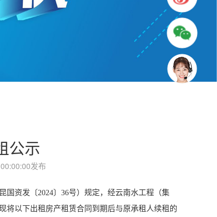
租公示
00:00:00发布
昆国资发〔
2024
〕
36
号）规定，经云南水工程（集
现将以下出租房产租赁合同到期后与原承租人续租的