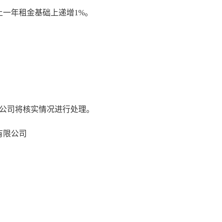
在上一年租金基础上递增1%。
公司将核实情况进行处理。
有限公司