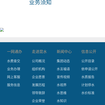
业务须知
一网通办
走进昆水
新闻中心
信息公开
水费查交
公司概况
集团动态
公开目录
业务办理
组织机构
水言福语
依申请公开
网上客服
企业愿景
宣传视频
水质报告
服务信息
发展历程
水视界
计划停水
领导致辞
水思维
水价标准
企业荣誉
水知识