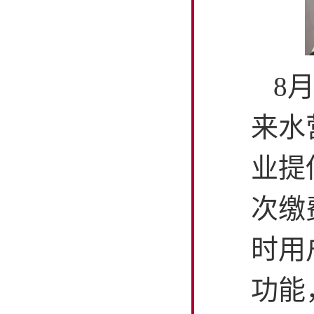
8
来水
业提
次缴
时用
功能