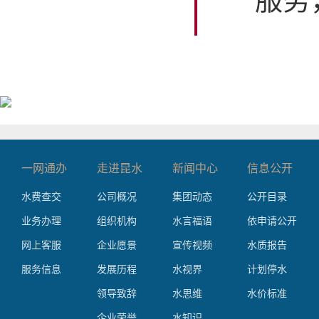
服务
一网通办
走进昆水
新闻中心
信息公开
水费查交
公司概况
集团动态
公开目录
业务办理
组织机构
水言福语
依申请公开
网上客服
企业愿景
宣传视频
水质报告
服务信息
发展历程
水视界
计划停水
领导致辞
水思维
水价标准
企业荣誉
水知识