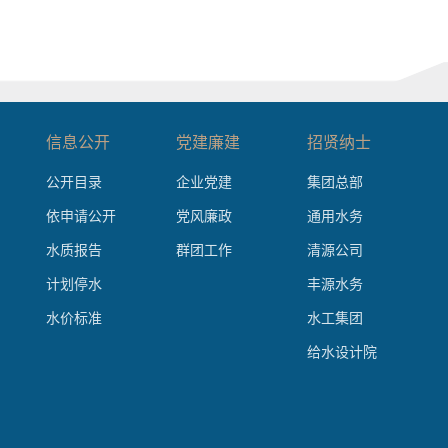
信息公开
党建廉建
招贤纳士
公开目录
企业党建
集团总部
依申请公开
党风廉政
通用水务
水质报告
群团工作
清源公司
计划停水
丰源水务
水价标准
水工集团
给水设计院