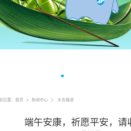
前位置：
首页
新闻中心
水言福语
端午安康，祈愿平安，请