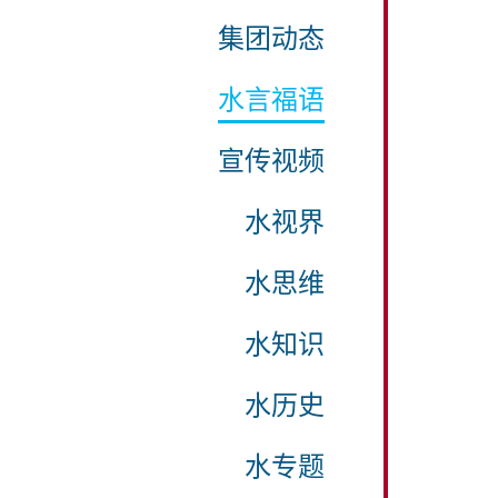
集团动态
水言福语
宣传视频
水视界
水思维
水知识
水历史
水专题