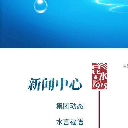
当
集团动态
水言福语