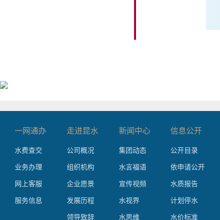
一网通办
走进昆水
新闻中心
信息公开
水费查交
公司概况
集团动态
公开目录
业务办理
组织机构
水言福语
依申请公开
网上客服
企业愿景
宣传视频
水质报告
服务信息
发展历程
水视界
计划停水
领导致辞
水思维
水价标准