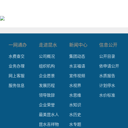
一网通办
走进昆水
新闻中心
信息公开
水费查交
公司概况
集团动态
公开目录
业务办理
组织机构
水言福语
依申请公开
网上客服
企业愿景
宣传视频
水质报告
服务信息
发展历程
水视界
计划停水
领导致辞
水思维
水价标准
企业荣誉
水知识
最美昆水人
水历史
昆水吉祥物
水专题