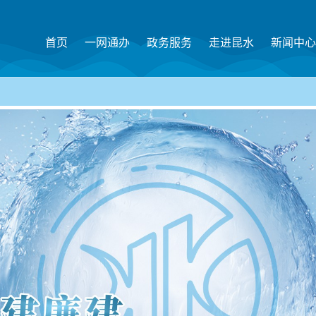
首页
一网通办
政务服务
走进昆水
新闻中心