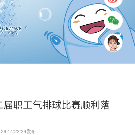
第二届职工气排球比赛顺利落
9 14:23:29发布