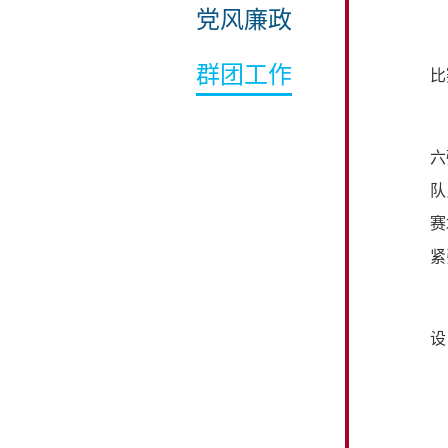
党风廉政
群团工作
比
六
队
赛
紧
设